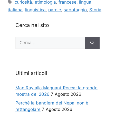
Tag
curiosità
,
etimologia
,
francese
,
lingua
italiana
,
linguistica
,
parole
,
sabotaggio
,
Storia
Cerca nel sito
Ricerca
per:
Ultimi articoli
Man Ray alla Magnani-Rocca: la grande
mostra del 2026
7 Agosto 2026
Perché la bandiera del Nepal non è
rettangolare
7 Agosto 2026