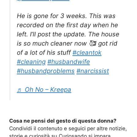
He is gone for 3 weeks. This was
recorded on the first day when he
left. I’ll post the update. The house
is so much cleaner now 🥰I got rid
of a lot of his stuff
#cleantok
#cleaning
#husbandwife
#husbandproblems
#narcissist
♬ Oh No – Kreepa
Cosa ne pensi del gesto di questa donna?
Condividi il contenuto e seguici per altre notizie,
storie e curiosità su Curiosando si impara.