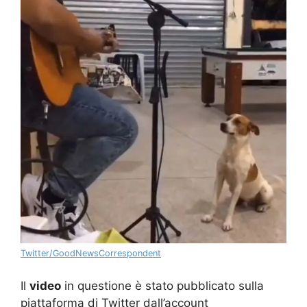
Twitter/GoodNewsCorrespondent
Il
video
in questione è stato pubblicato sulla
piattaforma di Twitter dall’account