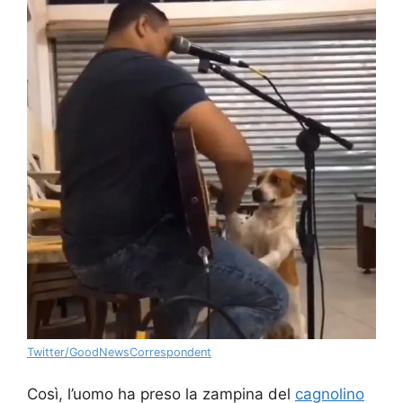
Twitter/GoodNewsCorrespondent
Così, l’uomo ha preso la zampina del
cagnolino