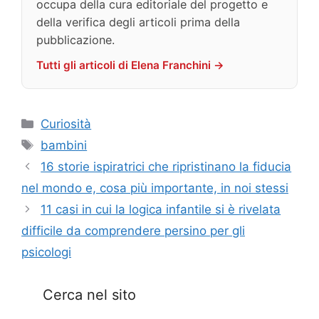
occupa della cura editoriale del progetto e
della verifica degli articoli prima della
pubblicazione.
Tutti gli articoli di Elena Franchini →
Categorie
Curiosità
Tag
bambini
16 storie ispiratrici che ripristinano la fiducia
nel mondo e, cosa più importante, in noi stessi
11 casi in cui la logica infantile si è rivelata
difficile da comprendere persino per gli
psicologi
Cerca nel sito