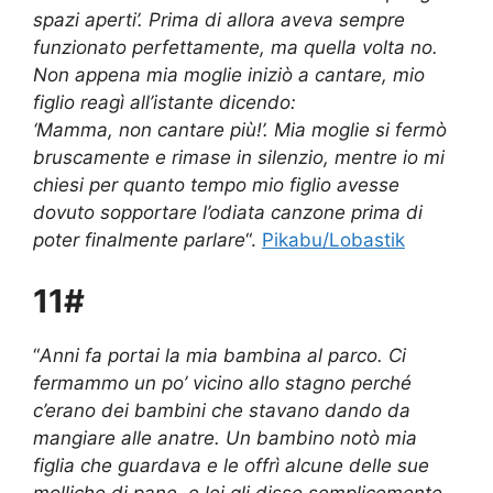
spazi aperti’. Prima di allora aveva sempre
funzionato perfettamente, ma quella volta no.
Non appena mia moglie iniziò a cantare, mio ​​
figlio reagì all’istante dicendo:
‘Mamma, non cantare più!’. Mia moglie si fermò
bruscamente e rimase in silenzio, mentre io mi
chiesi per quanto tempo mio figlio avesse
dovuto sopportare l’odiata canzone prima di
poter finalmente parlare
“.
Pikabu/Lobastik
11#
“
Anni fa portai la mia bambina al parco. Ci
fermammo un po’ vicino allo stagno perché
c’erano dei bambini che stavano dando da
mangiare alle anatre. Un bambino notò mia
figlia che guardava e le offrì alcune delle sue
molliche di pane, e lei gli disse semplicemente