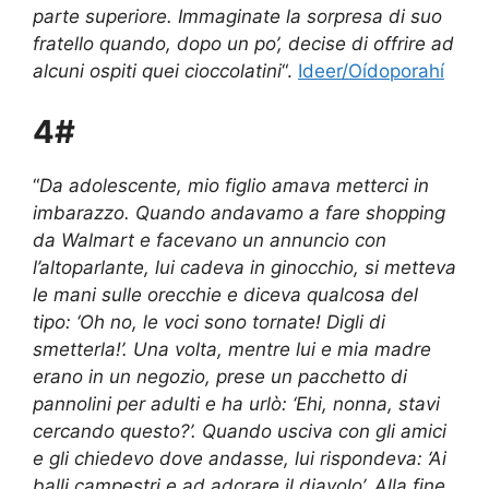
parte superiore. Immaginate la sorpresa di suo
fratello quando, dopo un po’, decise di offrire ad
alcuni ospiti quei cioccolatini
“.
Ideer/Oídoporahí
4#
“
Da adolescente, mio ​​figlio amava metterci in
imbarazzo. Quando andavamo a fare shopping
da Walmart e facevano un annuncio con
l’altoparlante, lui cadeva in ginocchio, si metteva
le mani sulle orecchie e diceva qualcosa del
tipo: ‘Oh no, le voci sono tornate! Digli di
smetterla!’. Una volta, mentre lui e mia madre
erano in un negozio, prese un pacchetto di
pannolini per adulti e ha urlò: ‘Ehi, nonna, stavi
cercando questo?’. Quando usciva con gli amici
e gli chiedevo dove andasse, lui rispondeva: ‘Ai
balli campestri e ad adorare il diavolo’. Alla fine,