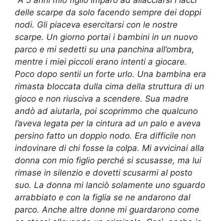
“
A 5 anni mio figlio imparò ad allacciarsi i lacci
delle scarpe da solo facendo sempre dei doppi
nodi. Gli piaceva esercitarsi con le nostre
scarpe. Un giorno portai i bambini in un nuovo
parco e mi sedetti su una panchina all’ombra,
mentre i miei piccoli erano intenti a giocare.
Poco dopo sentii un forte urlo. Una bambina era
rimasta bloccata dulla cima della struttura di un
gioco e non riusciva a scendere. Sua madre
andò ad aiutarla, poi scoprimmo che qualcuno
l’aveva legata per la cintura ad un palo e aveva
persino fatto un doppio nodo. Era difficile non
indovinare di chi fosse la colpa. Mi avvicinai alla
donna con mio figlio perché si scusasse, ma lui
rimase in silenzio e dovetti scusarmi al posto
suo. La donna mi lanciò solamente uno sguardo
arrabbiato e con la figlia se ne andarono dal
parco. Anche altre donne mi guardarono come