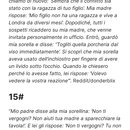
chiamò di nuovo: ‘Sembra che il conflitto sia
stato con la ragazza di tuo figlio’. Mia madre
rispose: ‘Mio figlio non ha una ragazza e vive a
Londra da diversi mesi’. Dopodiché, tutti i
sospetti ricaddero su mia madre, che venne
invitata personalmente in ufficio. Entrò, guardò
mia sorella e disse: “Togliti quella porcheria dal
viso immediatamente’. Si scoprì che mia sorella
aveva usato dell’inchiostro per fingere di avere
un livido sotto l’occhio. Quando le chiesero
perché lo avesse fatto, lei rispose: ‘Volevo
vedere la vostra reazione’
“. Reddit/donderblix
15#
“
Mio padre disse alla mia sorellina: ‘Non ti
vergogni? Non aiuti tua madre a sparecchiare la
tavola!’. E lei gli rispose: ‘Non ti vergogni? Tu non