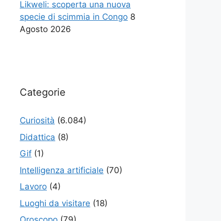
Likweli: scoperta una nuova
specie di scimmia in Congo
8
Agosto 2026
Categorie
Curiosità
(6.084)
Didattica
(8)
Gif
(1)
Intelligenza artificiale
(70)
Lavoro
(4)
Luoghi da visitare
(18)
Oroscopo
(79)