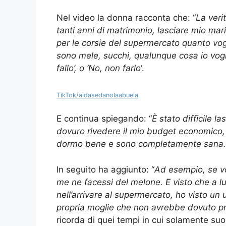
Nel video la donna racconta che: “
La veri
tanti anni di matrimonio, lasciare mio 
per le corsie del supermercato quanto vog
sono mele, succhi, qualunque cosa io vogl
fallo’, o ‘No, non farlo
‘.
TikTok/aidasedanolaabuela
E continua spiegando: “
È stato difficile l
dovuro rivedere il mio budget economico, 
dormo bene e sono completamente sana. Bi
In seguito ha aggiunto: “
Ad esempio, se v
me ne facessi del melone. E visto che a l
nell’arrivare al supermercato, ho visto un
propria moglie che non avrebbe dovuto pre
ricorda di quei tempi in cui solamente suo