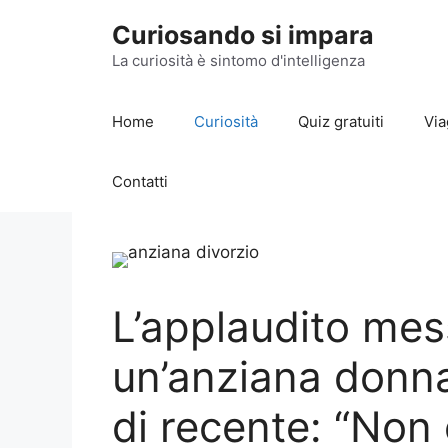
Vai
Curiosando si impara
al
contenuto
La curiosità è sintomo d'intelligenza
Home
Curiosità
Quiz gratuiti
Via
Contatti
L’applaudito mes
un’anziana donna
di recente: “Non 