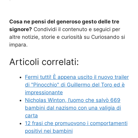
Cosa ne pensi del generoso gesto delle tre
signore?
Condividi il contenuto e seguici per
altre notizie, storie e curiosità su Curiosando si
impara.
Articoli correlati:
Fermi tutti! È appena uscito il nuovo trailer
di "Pinocchio" di Guillermo del Toro ed è
impressionante
Nicholas Winton, l’uomo che salvò 669
bambini dal nazismo con una valigia di
carta
12 frasi che promuovono i comportamenti
positivi nei bambini