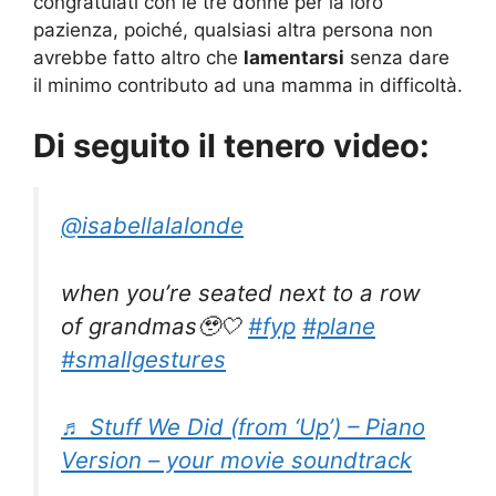
congratulati con le tre donne per la loro
pazienza, poiché, qualsiasi altra persona non
avrebbe fatto altro che
lamentarsi
senza dare
il minimo contributo ad una mamma in difficoltà.
Di seguito il tenero video:
@isabellalalonde
when you’re seated next to a row
of grandmas🥹🤍
#fyp
#plane
#smallgestures
♬ Stuff We Did (from ‘Up’) – Piano
Version – your movie soundtrack