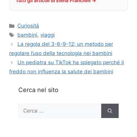
Tutti gli articoli di Elena Franchini →
Categorie
Curiosità
Tag
bambini
,
viaggi
La regola del 3-6-9-12: un metodo per
regolare l’uso della tecnologia nei bambini
Un pediatra su TikTok ha spiegato perché il
freddo non influenza la salute dei bambini
Cerca nel sito
Ricerca
per: