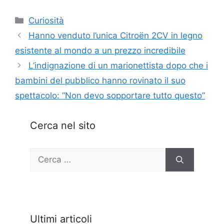
Categorie
Curiosità
Hanno venduto l’unica Citroën 2CV in legno
esistente al mondo a un prezzo incredibile
L’indignazione di un marionettista dopo che i
bambini del pubblico hanno rovinato il suo
spettacolo: “Non devo sopportare tutto questo”
Cerca nel sito
Ricerca
per:
Ultimi articoli