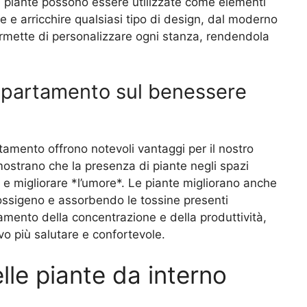
le piante possono essere utilizzate come elementi
re e arricchire qualsiasi tipo di design, dal moderno
permette di personalizzare ogni stanza, rendendola
appartamento sul benessere
artamento offrono notevoli vantaggi per il nostro
ostrano che la presenza di piante negli spazi
* e migliorare *l’umore*. Le piante migliorano anche
di ossigeno e assorbendo le tossine presenti
amento della concentrazione e della produttività,
o più salutare e confortevole.
lle piante da interno