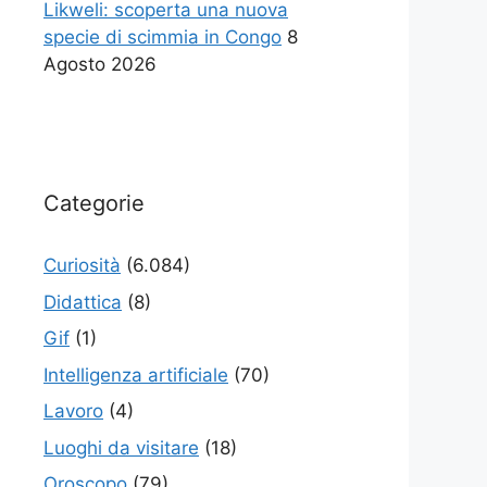
Likweli: scoperta una nuova
specie di scimmia in Congo
8
Agosto 2026
Categorie
Curiosità
(6.084)
Didattica
(8)
Gif
(1)
Intelligenza artificiale
(70)
Lavoro
(4)
Luoghi da visitare
(18)
Oroscopo
(79)