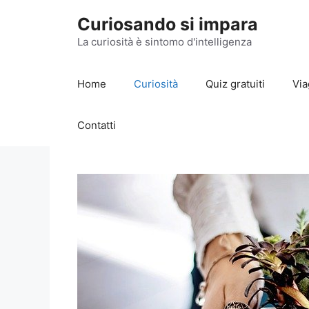
Vai
Curiosando si impara
al
contenuto
La curiosità è sintomo d'intelligenza
Home
Curiosità
Quiz gratuiti
Via
Contatti