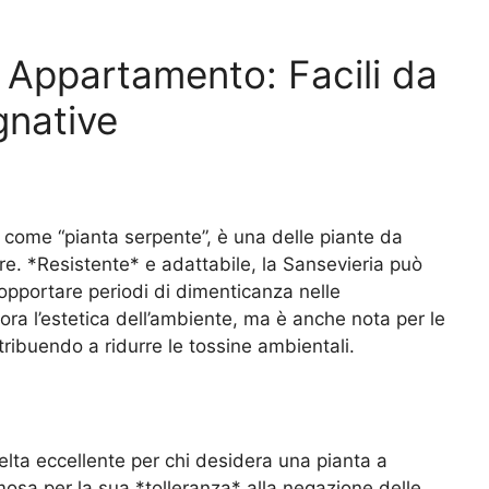
a Appartamento: Facili da
gnative
ome “pianta serpente”, è una delle piante da
re. *Resistente* e adattabile, la Sansevieria può
opportare periodi di dimenticanza nelle
ora l’estetica dell’ambiente, ma è anche nota per le
ntribuendo a ridurre le tossine ambientali.
celta eccellente per chi desidera una pianta a
sa per la sua *tolleranza* alla negazione delle