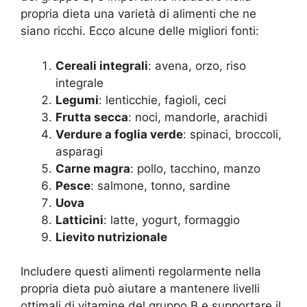
propria dieta una varietà di alimenti che ne
siano ricchi. Ecco alcune delle migliori fonti:
Cereali integrali
: avena, orzo, riso
integrale
Legumi
: lenticchie, fagioli, ceci
Frutta secca
: noci, mandorle, arachidi
Verdure a foglia verde
: spinaci, broccoli,
asparagi
Carne magra
: pollo, tacchino, manzo
Pesce
: salmone, tonno, sardine
Uova
Latticini
: latte, yogurt, formaggio
Lievito nutrizionale
Includere questi alimenti regolarmente nella
propria dieta può aiutare a mantenere livelli
ottimali di vitamine del gruppo B e supportare il