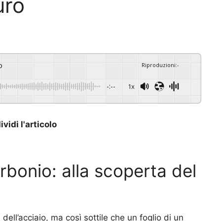
uro
o
Riproduzioni
:
-
-:--
1x
vidi l'articolo
rbonio: alla scoperta del
ell’acciaio, ma così sottile che un foglio di un