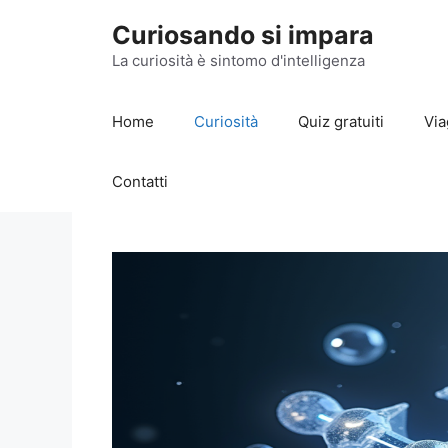
Vai
Curiosando si impara
al
contenuto
La curiosità è sintomo d'intelligenza
Home
Curiosità
Quiz gratuiti
Via
Contatti