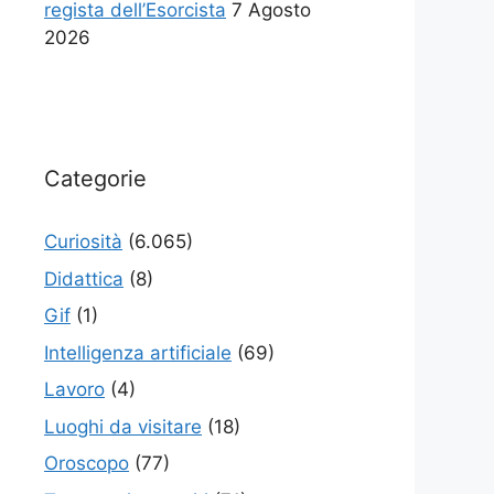
regista dell’Esorcista
7 Agosto
2026
Categorie
Curiosità
(6.065)
Didattica
(8)
Gif
(1)
Intelligenza artificiale
(69)
Lavoro
(4)
Luoghi da visitare
(18)
Oroscopo
(77)