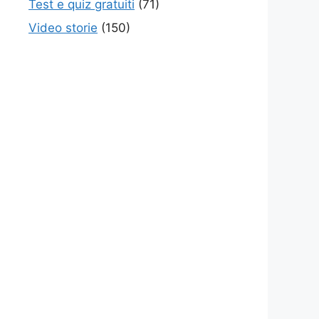
Test e quiz gratuiti
(71)
Video storie
(150)