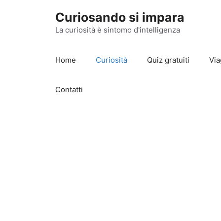
Vai
Curiosando si impara
al
contenuto
La curiosità è sintomo d'intelligenza
Home
Curiosità
Quiz gratuiti
Via
Contatti