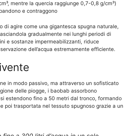
/cm³, mentre la quercia raggiunge 0,7-0,8 g/cm³)
 espandono e contraggono
co di agire come una gigantesca spugna naturale,
lasciandola gradualmente nei lunghi periodi di
nini e sostanze impermeabilizzanti, riduce
nservazione dell’acqua estremamente efficiente.
vivente
e in modo passivo, ma attraverso un sofisticato
tagione delle piogge, i baobab assorbono
 si estendono fino a 50 metri dal tronco, formando
ne poi trasportata nel tessuto spugnoso grazie a un
ino a 300 litri d’acqua in un solo