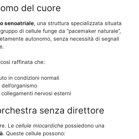
onomo del cuore
o senoatriale
, una struttura specializzata situata
o gruppo di cellule funge da “pacemaker naturale”,
letamente autonomo, senza necessità di segnali
e.
osì raffinata che:
to in condizioni normali
à dell’organismo
collegamenti nervosi esterni
orchestra senza direttore
are. Le
cellule miocardiche
possiedono una
à
. Queste cellule possono: