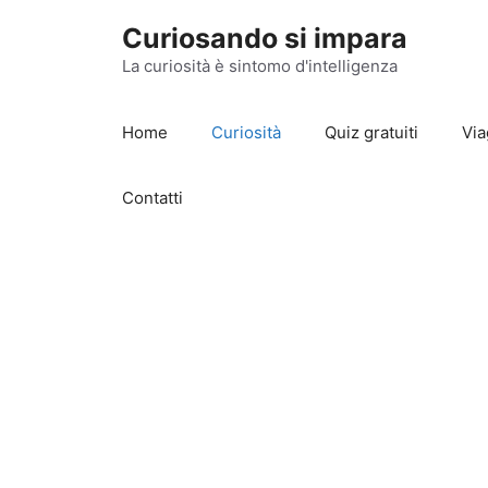
Vai
Curiosando si impara
al
contenuto
La curiosità è sintomo d'intelligenza
Home
Curiosità
Quiz gratuiti
Via
Contatti