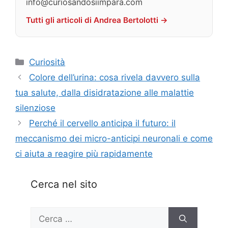
info@curiosandosiimpara.com
Tutti gli articoli di Andrea Bertolotti →
Categorie
Curiosità
Colore dell’urina: cosa rivela davvero sulla
tua salute, dalla disidratazione alle malattie
silenziose
Perché il cervello anticipa il futuro: il
meccanismo dei micro-anticipi neuronali e come
ci aiuta a reagire più rapidamente
Cerca nel sito
Ricerca
per: