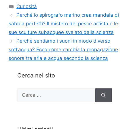
Categorie
Curiosità
Perché lo spirografo marino crea mandala di
sabbia perfetti? Il mistero del pesce artista e le
sue sculture subacquee svelato dalla scienza
Perché sentiamo i suoni in modo diverso
sott’acqua? Ecco come cambia la propagazione
sonora tra aria e acqua secondo la scienza
Cerca nel sito
Ricerca
per: