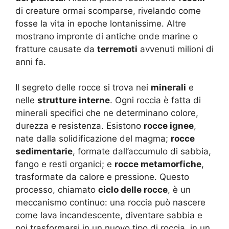
di creature ormai scomparse, rivelando come
fosse la vita in epoche lontanissime. Altre
mostrano impronte di antiche onde marine o
fratture causate da
terremoti
avvenuti milioni di
anni fa.
Il segreto delle rocce si trova nei
minerali
e
nelle
strutture interne
. Ogni roccia è fatta di
minerali specifici che ne determinano colore,
durezza e resistenza. Esistono
rocce ignee
,
nate dalla solidificazione del magma;
rocce
sedimentarie
, formate dall’accumulo di sabbia,
fango e resti organici; e
rocce metamorfiche
,
trasformate da calore e pressione. Questo
processo, chiamato
ciclo delle rocce
, è un
meccanismo continuo: una roccia può nascere
come lava incandescente, diventare sabbia e
poi trasformarsi in un nuovo tipo di roccia, in un