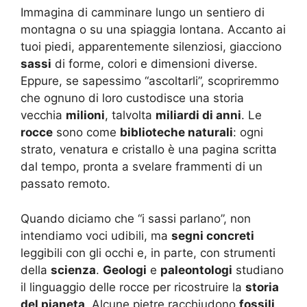
Immagina di camminare lungo un sentiero di
montagna o su una spiaggia lontana. Accanto ai
tuoi piedi, apparentemente silenziosi, giacciono
sassi
di forme, colori e dimensioni diverse.
Eppure, se sapessimo “ascoltarli”, scopriremmo
che ognuno di loro custodisce una storia
vecchia
milioni
, talvolta
miliardi di anni
. Le
rocce
sono come
biblioteche naturali
: ogni
strato, venatura e cristallo è una pagina scritta
dal tempo, pronta a svelare frammenti di un
passato remoto.
Quando diciamo che “i sassi parlano”, non
intendiamo voci udibili, ma
segni concreti
leggibili con gli occhi e, in parte, con strumenti
della
scienza
.
Geologi
e
paleontologi
studiano
il linguaggio delle rocce per ricostruire la
storia
del pianeta
. Alcune pietre racchiudono
fossili