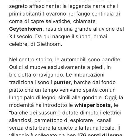
segreto affascinante: la leggenda narra che i
primi abitanti trovarono nel fango centinaia di
corna di capre selvatiche, chiamate
Geytenhoren
, resti di una grande alluvione del
XII secolo. Da qui nacque il suono, ormai
celebre, di Giethoorn.
Nel centro storico, le automobili sono bandite.
Qui ci si muove esclusivamente a piedi, in
bicicletta o navigando. Le imbarcazioni
tradizionali sono i
punter
, barche dal fondo
piatto che un tempo venivano spinte con un
lungo palo di legno, simili alle gondole. Oggi, la
modernità ha introdotto le
whisper boats
, le
“barche dei sussurri”: dotate di motori elettrici
silenziosi, permettono di esplorare i canali
senza disturbare la quiete e la fauna locale. Il
villaggio è collegato da ben
176 ponti di legno
,