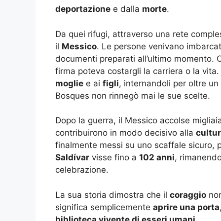
deportazione
e dalla
morte
.
Da quei rifugi, attraverso una rete compl
il
Messico
. Le persone venivano imbarcat
documenti preparati all’ultimo momento. O
firma poteva costargli la carriera o la vita
moglie
e ai
figli
, internandoli per oltre u
Bosques non rinnegò mai le sue scelte.
Dopo la guerra, il Messico accolse migliaia d
contribuirono in modo decisivo alla
cultu
finalmente messi su uno scaffale sicuro, p
Saldívar
visse fino a
102 anni
, rimanendo
celebrazione.
La sua storia dimostra che il
coraggio
non
significa semplicemente
aprire una porta
biblioteca vivente di esseri umani
.