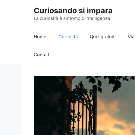
Vai
Curiosando si impara
al
contenuto
La curiosità è sintomo d'intelligenza
Home
Curiosità
Quiz gratuiti
Via
Contatti