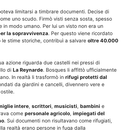
oteva limitarsi a timbrare documenti. Decise di
ome uno scudo. Firmò visti senza sosta, spesso
ge in modo umano. Per lui un visto non era un
per la sopravvivenza
. Per questo viene ricordato
 le stime storiche, contribuì a salvare
oltre 40.000
ua azione riguarda due castelli nei pressi di
llo di
La Reynarde
. Bosques li affittò ufficialmente
no. In realtà li trasformò in
rifugi protetti dal
condati da giardini e cancelli, divennero vere e
ostile.
miglie intere
,
scrittori
,
musicisti
,
bambini
e
strava come
personale agricolo
,
impiegati del
no
. Sui documenti non risultavano come rifugiati,
ella realtà erano persone in fuga dalla