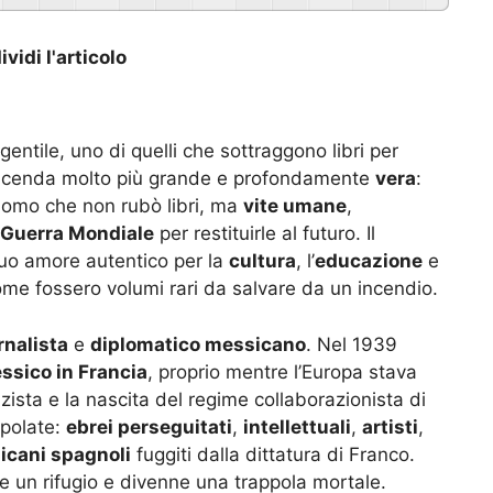
vidi l'articolo
gentile, uno di quelli che sottraggono libri per
na vicenda molto più grande e profondamente
vera
:
uomo che non rubò libri, ma
vite umane
,
Guerra Mondiale
per restituirle al futuro. Il
suo amore autentico per la
cultura
, l’
educazione
e
come fossero volumi rari da salvare da un incendio.
rnalista
e
diplomatico messicano
. Nel 1939
ssico in Francia
, proprio mentre l’Europa stava
ista e la nascita del regime collaborazionista di
ppolate:
ebrei perseguitati
,
intellettuali
,
artisti
,
icani spagnoli
fuggiti dalla dittatura di Franco.
re un rifugio e divenne una trappola mortale.