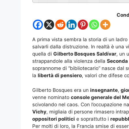
Condi
A prima vista sembra la storia di un ladro 
salvarli dalla distruzione. In realtà è u
quella di
Gilberto Bosques Saldívar
, un 
strappandole alla violenza della
Seconda 
soprannome di “bibliotecario” nasce dal 
la
libertà di pensiero
, valori che difese 
Gilberto Bosques era un
insegnante
,
gio
venne nominato
console generale del Me
scivolando nel caos. Con l’occupazione naz
Vichy
, migliaia di persone rimasero intra
oppositori politici
e soprattutto i
repubbl
Per molti di loro, la Francia smise di esse