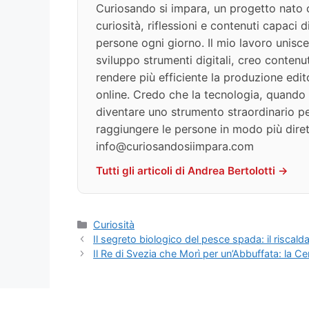
Curiosando si impara, un progetto nato c
curiosità, riflessioni e contenuti capaci 
persone ogni giorno. Il mio lavoro unisce
sviluppo strumenti digitali, creo contenut
rendere più efficiente la produzione edit
online. Credo che la tecnologia, quando v
diventare uno strumento straordinario per
raggiungere le persone in modo più diret
info@curiosandosiimpara.com
Tutti gli articoli di Andrea Bertolotti →
Categorie
Curiosità
Il segreto biologico del pesce spada: il riscald
Il Re di Svezia che Morì per un’Abbuffata: la Ce