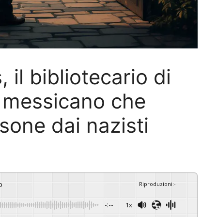
il bibliotecario di
er messicano che
sone dai nazisti
o
Riproduzioni
:
-
-:--
1x