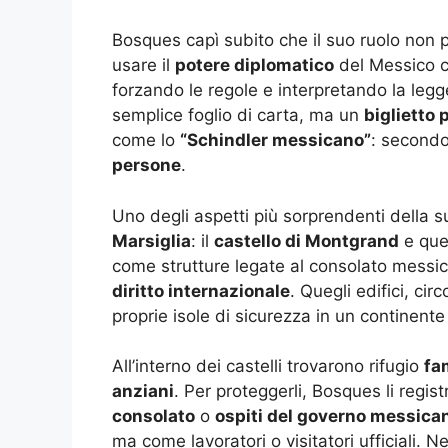
Bosques capì subito che il suo ruolo non p
usare il
potere diplomatico
del Messico c
forzando le regole e interpretando la leg
semplice foglio di carta, ma un
biglietto 
come lo
“Schindler messicano”
: secondo
persone
.
Uno degli aspetti più sorprendenti della s
Marsiglia
: il
castello di Montgrand
e que
come strutture legate al consolato messica
diritto internazionale
. Quegli edifici, cir
proprie isole di sicurezza in un continente 
All’interno dei castelli trovarono rifugio
fa
anziani
. Per proteggerli, Bosques li regi
consolato
o
ospiti del governo messica
ma come lavoratori o visitatori ufficiali. N