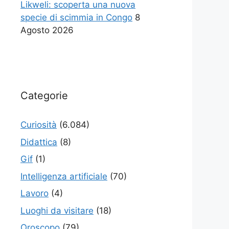
Likweli: scoperta una nuova
specie di scimmia in Congo
8
Agosto 2026
Categorie
Curiosità
(6.084)
Didattica
(8)
Gif
(1)
Intelligenza artificiale
(70)
Lavoro
(4)
Luoghi da visitare
(18)
Oroscopo
(79)