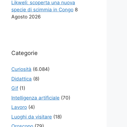
Likweli: scoperta una nuova
specie di scimmia in Congo
8
Agosto 2026
Categorie
Curiosità
(6.084)
Didattica
(8)
Gif
(1)
Intelligenza artificiale
(70)
Lavoro
(4)
Luoghi da visitare
(18)
Oroscopo
(79)