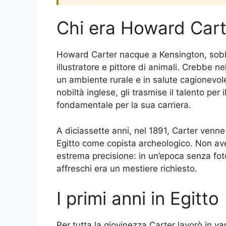
Chi era Howard Cart
Howard Carter nacque a Kensington, sobbor
illustratore e pittore di animali. Crebbe n
un ambiente rurale e in salute cagionevole
nobiltà inglese, gli trasmise il talento per
fondamentale per la sua carriera.
A diciassette anni, nel 1891, Carter venne
Egitto come copista archeologico. Non av
estrema precisione: in un’epoca senza foto
affreschi era un mestiere richiesto.
I primi anni in Egitto
Per tutta la giovinezza Carter lavorò in var