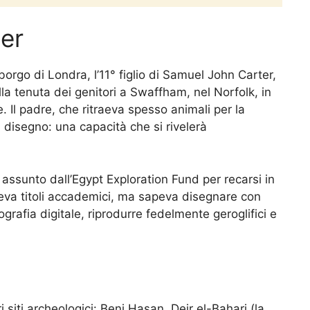
er
go di Londra, l’11° figlio di Samuel John Carter,
ella tenuta dei genitori a Swaffham, nel Norfolk, in
. Il padre, che ritraeva spesso animali per la
 il disegno: una capacità che si rivelerà
 assunto dall’Egypt Exploration Fund per recarsi in
eva titoli accademici, ma sapeva disegnare con
grafia digitale, riprodurre fedelmente geroglifici e
i siti archeologici: Beni Hasan, Deir el-Bahari (la