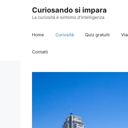
Vai
Curiosando si impara
al
contenuto
La curiosità è sintomo d'intelligenza
Home
Curiosità
Quiz gratuiti
Via
Contatti