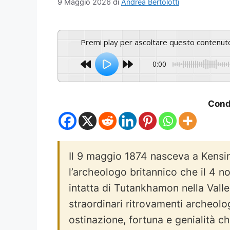
9 Maggio 2026
di
Andrea Bertolotti
Premi play per ascoltare questo contenut
0:00
Condi
Il 9 maggio 1874 nasceva a Kensi
l’archeologo britannico che il 4
intatta di Tutankhamon nella Vall
straordinari ritrovamenti archeologi
ostinazione, fortuna e genialità c