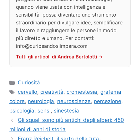
quando viene usata con intelligenza e
sensibilità, possa diventare uno strumento
straordinario per divulgare idee, semplificare
il lavoro e raggiungere le persone in modo
più diretto e umano. Per contatti:
info@curiosandosiimpara.com
Tutti gli articoli di Andrea Bertolotti →
Categorie
Curiosità
Tag
cervello
,
creatività
,
cromestesia
,
grafema
colore
,
neurologia
,
neuroscienze
,
percezione
,
psicologia
,
sensi
,
sinestesia
Gli squali sono più antichi degli alberi: 450
milioni di anni di storia
Franz Reichelt, il sarto della tuta-