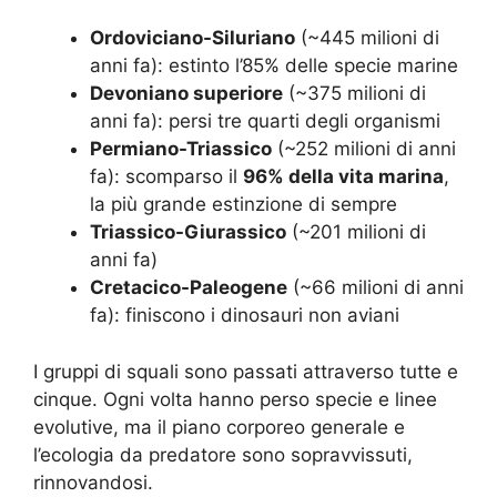
Ordoviciano-Siluriano
(~445 milioni di
anni fa): estinto l’85% delle specie marine
Devoniano superiore
(~375 milioni di
anni fa): persi tre quarti degli organismi
Permiano-Triassico
(~252 milioni di anni
fa): scomparso il
96% della vita marina
,
la più grande estinzione di sempre
Triassico-Giurassico
(~201 milioni di
anni fa)
Cretacico-Paleogene
(~66 milioni di anni
fa): finiscono i dinosauri non aviani
I gruppi di squali sono passati attraverso tutte e
cinque. Ogni volta hanno perso specie e linee
evolutive, ma il piano corporeo generale e
l’ecologia da predatore sono sopravvissuti,
rinnovandosi.