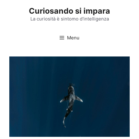
Vai
Curiosando si impara
al
contenuto
La curiosità è sintomo d'intelligenza
Menu