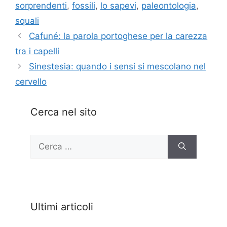
sorprendenti
,
fossili
,
lo sapevi
,
paleontologia
,
squali
Cafuné: la parola portoghese per la carezza
tra i capelli
Sinestesia: quando i sensi si mescolano nel
cervello
Cerca nel sito
Ricerca
per:
Ultimi articoli