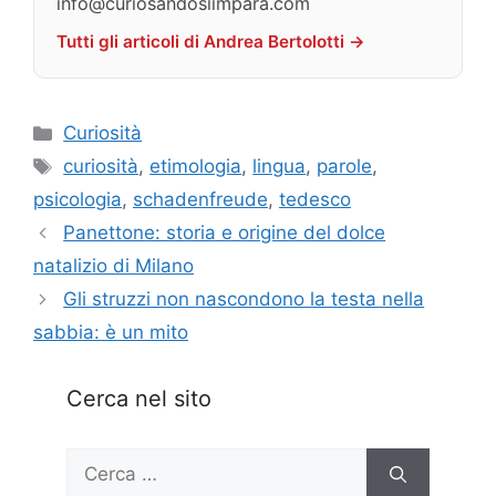
info@curiosandosiimpara.com
Tutti gli articoli di Andrea Bertolotti →
Categorie
Curiosità
Tag
curiosità
,
etimologia
,
lingua
,
parole
,
psicologia
,
schadenfreude
,
tedesco
Panettone: storia e origine del dolce
natalizio di Milano
Gli struzzi non nascondono la testa nella
sabbia: è un mito
Cerca nel sito
Ricerca
per: