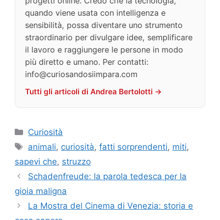
progetti online. Credo che la tecnologia,
quando viene usata con intelligenza e
sensibilità, possa diventare uno strumento
straordinario per divulgare idee, semplificare
il lavoro e raggiungere le persone in modo
più diretto e umano. Per contatti:
info@curiosandosiimpara.com
Tutti gli articoli di Andrea Bertolotti →
Categorie
Curiosità
Tag
animali
,
curiosità
,
fatti sorprendenti
,
miti
,
sapevi che
,
struzzo
Schadenfreude: la parola tedesca per la
gioia maligna
La Mostra del Cinema di Venezia: storia e