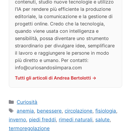
contenuti, studio nuove tecnologie e utilizzo
l’IA per rendere più efficiente la produzione
editoriale, la comunicazione e la gestione di
progetti online. Credo che la tecnologia,
quando viene usata con intelligenza e
sensibilità, possa diventare uno strumento
straordinario per divulgare idee, semplificare
il lavoro e raggiungere le persone in modo
più diretto e umano. Per contatti:
info@curiosandosiimpara.com
Tutti gli articoli di Andrea Bertolotti →
Categorie
Curiosità
Tag
anemia
,
benessere
,
circolazione
,
fisiologia
,
inverno
,
piedi freddi
,
rimedi naturali
,
salute
,
termoregolazione