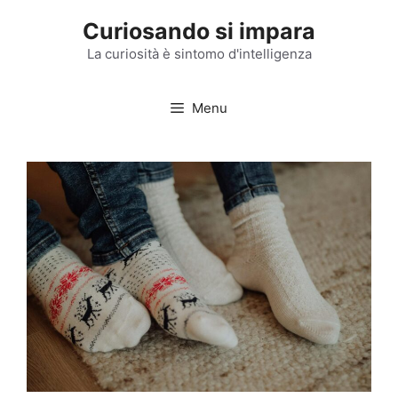
Vai
Curiosando si impara
al
contenuto
La curiosità è sintomo d'intelligenza
Menu