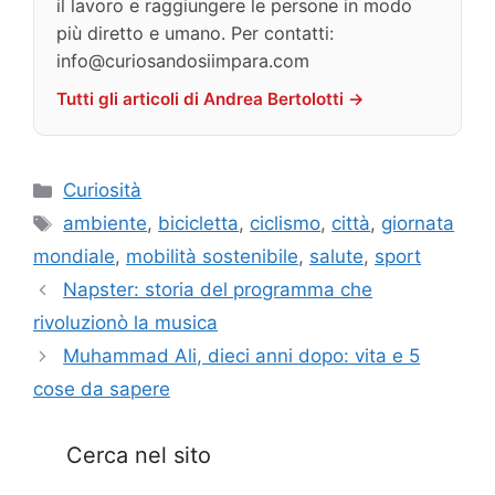
il lavoro e raggiungere le persone in modo
più diretto e umano. Per contatti:
info@curiosandosiimpara.com
Tutti gli articoli di Andrea Bertolotti →
Categorie
Curiosità
Tag
ambiente
,
bicicletta
,
ciclismo
,
città
,
giornata
mondiale
,
mobilità sostenibile
,
salute
,
sport
Napster: storia del programma che
rivoluzionò la musica
Muhammad Ali, dieci anni dopo: vita e 5
cose da sapere
Cerca nel sito