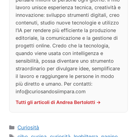
lavoro unisce esperienza tecnica, creatività e
innovazione: sviluppo strumenti digitali, creo
contenuti, studio nuove tecnologie e utilizzo
l’IA per rendere più efficiente la produzione
editoriale, la comunicazione e la gestione di
progetti online. Credo che la tecnologia,
quando viene usata con intelligenza e
sensibilità, possa diventare uno strumento
straordinario per divulgare idee, semplificare
il lavoro e raggiungere le persone in modo
più diretto e umano. Per contatti:
info@curiosandosiimpara.com
Tutti gli articoli di Andrea Bertolotti →
Categorie
Curiosità
Tag
cibo
,
cucina
,
curiosità
,
Inghilterra
,
panino
,