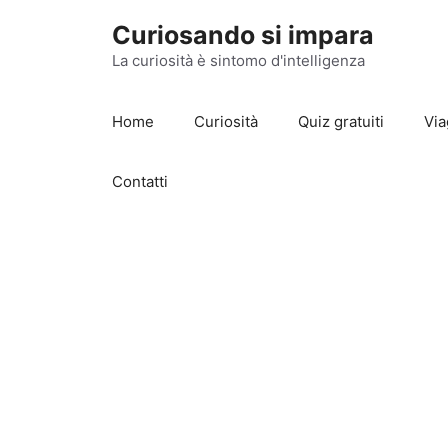
Vai
Curiosando si impara
al
contenuto
La curiosità è sintomo d'intelligenza
Home
Curiosità
Quiz gratuiti
Via
Contatti