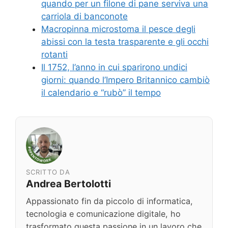
quando per un filone di pane serviva una
carriola di banconote
Macropinna microstoma il pesce degli
abissi con la testa trasparente e gli occhi
rotanti
Il 1752, l’anno in cui sparirono undici
giorni: quando l’Impero Britannico cambiò
il calendario e “rubò” il tempo
SCRITTO DA
Andrea Bertolotti
Appassionato fin da piccolo di informatica,
tecnologia e comunicazione digitale, ho
trasformato questa passione in un lavoro che