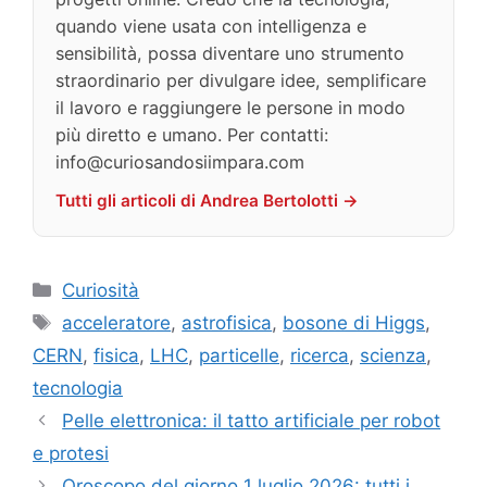
quando viene usata con intelligenza e
sensibilità, possa diventare uno strumento
straordinario per divulgare idee, semplificare
il lavoro e raggiungere le persone in modo
più diretto e umano. Per contatti:
info@curiosandosiimpara.com
Tutti gli articoli di Andrea Bertolotti →
Categorie
Curiosità
Tag
acceleratore
,
astrofisica
,
bosone di Higgs
,
CERN
,
fisica
,
LHC
,
particelle
,
ricerca
,
scienza
,
tecnologia
Pelle elettronica: il tatto artificiale per robot
e protesi
Oroscopo del giorno 1 luglio 2026: tutti i