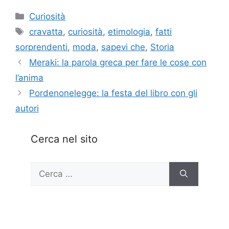
Categorie
Curiosità
Tag
cravatta
,
curiosità
,
etimologia
,
fatti
sorprendenti
,
moda
,
sapevi che
,
Storia
Meraki: la parola greca per fare le cose con
l’anima
Pordenonelegge: la festa del libro con gli
autori
Cerca nel sito
Ricerca
per: