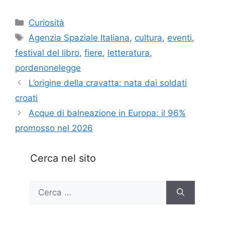
Categorie
Curiosità
Tag
Agenzia Spaziale Italiana
,
cultura
,
eventi
,
festival del libro
,
fiere
,
letteratura
,
pordenonelegge
L’origine della cravatta: nata dai soldati
croati
Acque di balneazione in Europa: il 96%
promosso nel 2026
Cerca nel sito
Ricerca
per: