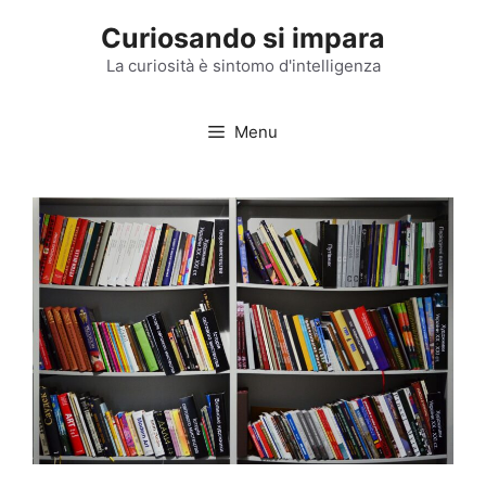
Vai
Curiosando si impara
al
contenuto
La curiosità è sintomo d'intelligenza
Menu