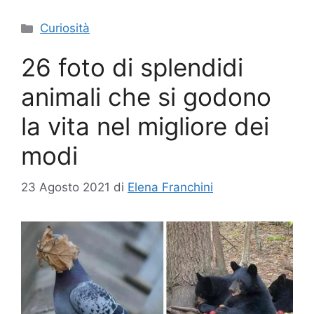
Categorie
Curiosità
26 foto di splendidi
animali che si godono
la vita nel migliore dei
modi
23 Agosto 2021
di
Elena Franchini