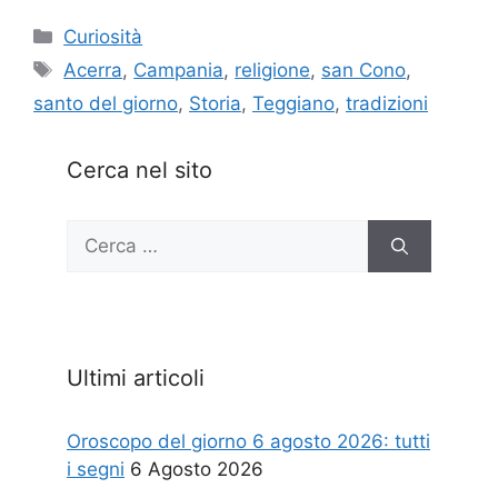
Categorie
Curiosità
Tag
Acerra
,
Campania
,
religione
,
san Cono
,
santo del giorno
,
Storia
,
Teggiano
,
tradizioni
Cerca nel sito
Ricerca
per:
Ultimi articoli
Oroscopo del giorno 6 agosto 2026: tutti
i segni
6 Agosto 2026