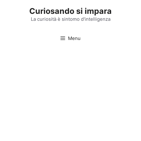
Vai
Curiosando si impara
al
contenuto
La curiosità è sintomo d'intelligenza
Menu