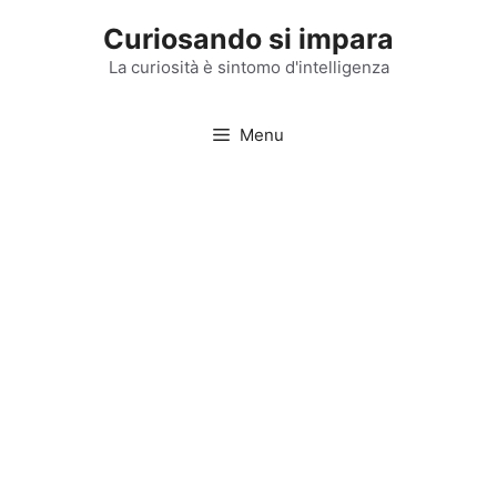
Vai
Curiosando si impara
al
contenuto
La curiosità è sintomo d'intelligenza
Menu