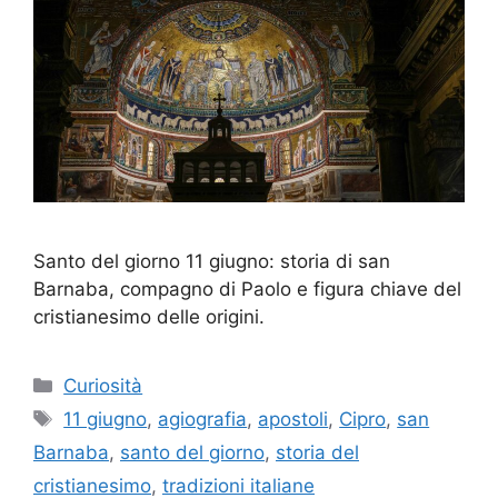
Santo del giorno 11 giugno: storia di san
Barnaba, compagno di Paolo e figura chiave del
cristianesimo delle origini.
Categorie
Curiosità
Tag
11 giugno
,
agiografia
,
apostoli
,
Cipro
,
san
Barnaba
,
santo del giorno
,
storia del
cristianesimo
,
tradizioni italiane