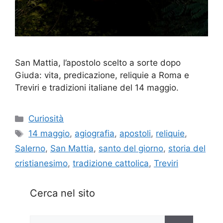
San Mattia, l’apostolo scelto a sorte dopo
Giuda: vita, predicazione, reliquie a Roma e
Treviri e tradizioni italiane del 14 maggio.
Categorie
Curiosità
Tag
14 maggio
,
agiografia
,
apostoli
,
reliquie
,
Salerno
,
San Mattia
,
santo del giorno
,
storia del
cristianesimo
,
tradizione cattolica
,
Treviri
Cerca nel sito
Ricerca