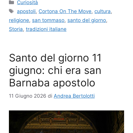
Categorie
Curiosità
Tag
apostoli
,
Cortona On The Move
,
cultura
,
religione
,
san tommaso
,
santo del giorno
,
Storia
,
tradizioni italiane
Santo del giorno 11
giugno: chi era san
Barnaba apostolo
11 Giugno 2026
di
Andrea Bertolotti