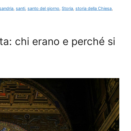
ssandria
,
santi
,
santo del giorno
,
Storia
,
storia della Chiesa
,
tta: chi erano e perché si