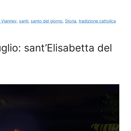
a Vianney
,
santi
,
santo del giorno
,
Storia
,
tradizione cattolica
glio: sant’Elisabetta del