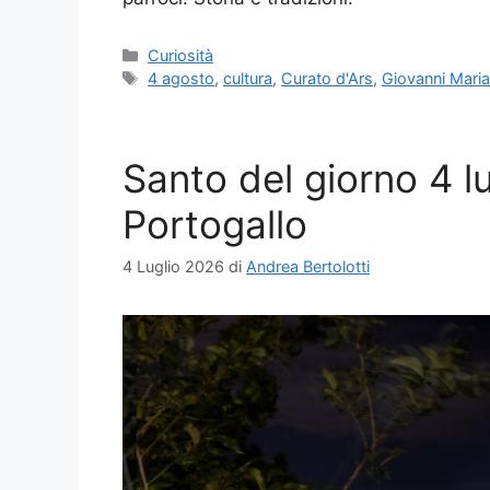
Categorie
Curiosità
Tag
4 agosto
,
cultura
,
Curato d'Ars
,
Giovanni Mari
Santo del giorno 4 lu
Portogallo
4 Luglio 2026
di
Andrea Bertolotti