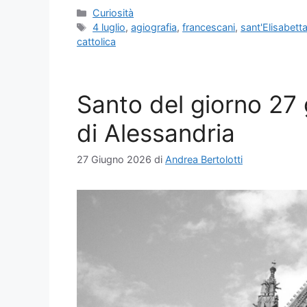
Categorie
Curiosità
Tag
4 luglio
,
agiografia
,
francescani
,
sant'Elisabett
cattolica
Santo del giorno 27 g
di Alessandria
27 Giugno 2026
di
Andrea Bertolotti