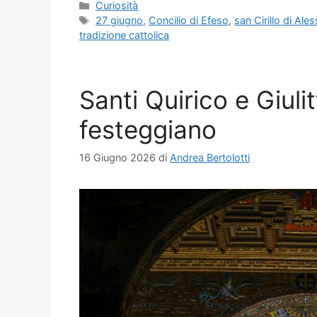
Categorie
Curiosità
Tag
27 giugno
,
Concilio di Efeso
,
san Cirillo di Ale
tradizione cattolica
Santi Quirico e Giuli
festeggiano
16 Giugno 2026
di
Andrea Bertolotti