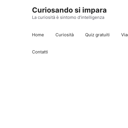
Vai
Curiosando si impara
al
contenuto
La curiosità è sintomo d'intelligenza
Home
Curiosità
Quiz gratuiti
Via
Contatti