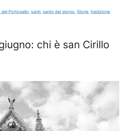
a del Portogallo
,
santi
,
santo del giorno
,
Storia
,
tradizione
iugno: chi è san Cirillo