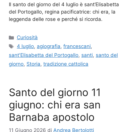
Il santo del giorno del 4 luglio è sant’Elisabetta
del Portogallo, regina pacificatrice: chi era, la
leggenda delle rose e perché si ricorda.
Categorie
Curiosità
Tag
4 luglio
,
agiografia
,
francescani
,
sant'Elisabetta del Portogallo
,
santi
,
santo del
giorno
,
Storia
,
tradizione cattolica
Santo del giorno 11
giugno: chi era san
Barnaba apostolo
11 Giugno 2026
di
Andrea Bertolotti