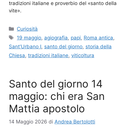
tradizioni italiane e proverbio del «santo della
vite».
Categorie
Curiosità
Tag
19 maggio
,
agiografia
,
papi
,
Roma antica
,
Sant'Urbano I
,
santo del giorno
,
storia della
Chiesa
,
tradizioni italiane
,
viticoltura
Santo del giorno 14
maggio: chi era San
Mattia apostolo
14 Maggio 2026
di
Andrea Bertolotti