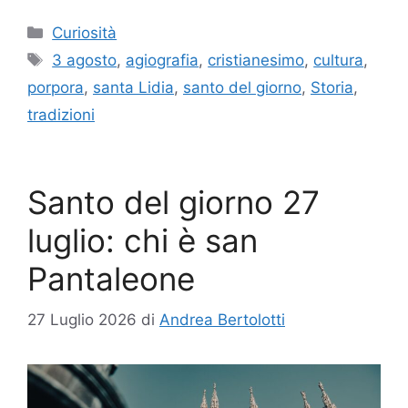
Categorie
Curiosità
Tag
3 agosto
,
agiografia
,
cristianesimo
,
cultura
,
porpora
,
santa Lidia
,
santo del giorno
,
Storia
,
tradizioni
Santo del giorno 27
luglio: chi è san
Pantaleone
27 Luglio 2026
di
Andrea Bertolotti