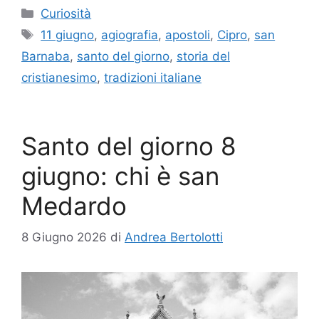
Categorie
Curiosità
Tag
11 giugno
,
agiografia
,
apostoli
,
Cipro
,
san
Barnaba
,
santo del giorno
,
storia del
cristianesimo
,
tradizioni italiane
Santo del giorno 8
giugno: chi è san
Medardo
8 Giugno 2026
di
Andrea Bertolotti