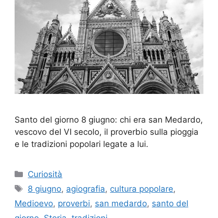
Santo del giorno 8 giugno: chi era san Medardo,
vescovo del VI secolo, il proverbio sulla pioggia
e le tradizioni popolari legate a lui.
Categorie
Curiosità
Tag
8 giugno
,
agiografia
,
cultura popolare
,
Medioevo
,
proverbi
,
san medardo
,
santo del
giorno
,
Storia
,
tradizioni