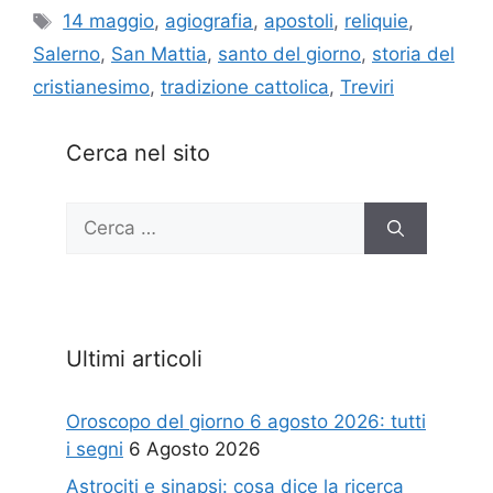
Tag
14 maggio
,
agiografia
,
apostoli
,
reliquie
,
Salerno
,
San Mattia
,
santo del giorno
,
storia del
cristianesimo
,
tradizione cattolica
,
Treviri
Cerca nel sito
Ricerca
per:
Ultimi articoli
Oroscopo del giorno 6 agosto 2026: tutti
i segni
6 Agosto 2026
Astrociti e sinapsi: cosa dice la ricerca