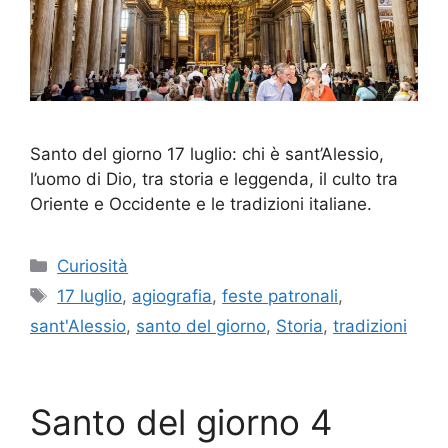
Santo del giorno 17 luglio: chi è sant’Alessio,
l’uomo di Dio, tra storia e leggenda, il culto tra
Oriente e Occidente e le tradizioni italiane.
Categorie
Curiosità
Tag
17 luglio
,
agiografia
,
feste patronali
,
sant'Alessio
,
santo del giorno
,
Storia
,
tradizioni
Santo del giorno 4