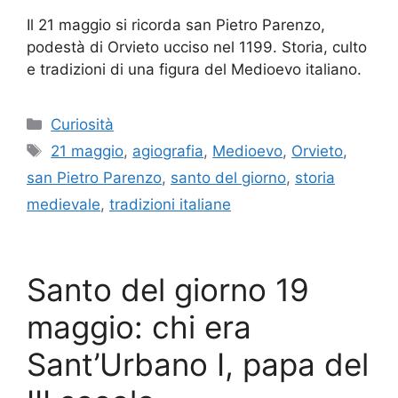
Il 21 maggio si ricorda san Pietro Parenzo,
podestà di Orvieto ucciso nel 1199. Storia, culto
e tradizioni di una figura del Medioevo italiano.
Categorie
Curiosità
Tag
21 maggio
,
agiografia
,
Medioevo
,
Orvieto
,
san Pietro Parenzo
,
santo del giorno
,
storia
medievale
,
tradizioni italiane
Santo del giorno 19
maggio: chi era
Sant’Urbano I, papa del