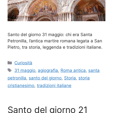
Santo del giorno 31 maggio: chi era Santa
Petronilla, l’antica martire romana legata a San
Pietro, tra storia, leggenda e tradizioni italiane.
Categorie
Curiosità
Tag
31 maggio
,
agiografia
,
Roma antica
,
santa
petronilla
,
santo del giorno
,
Storia
,
storia
cristianesimo
,
tradizioni italiane
Santo del giorno 21