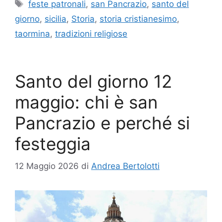
Tag
feste patronali
,
san Pancrazio
,
santo del
giorno
,
sicilia
,
Storia
,
storia cristianesimo
,
taormina
,
tradizioni religiose
Santo del giorno 12
maggio: chi è san
Pancrazio e perché si
festeggia
12 Maggio 2026
di
Andrea Bertolotti