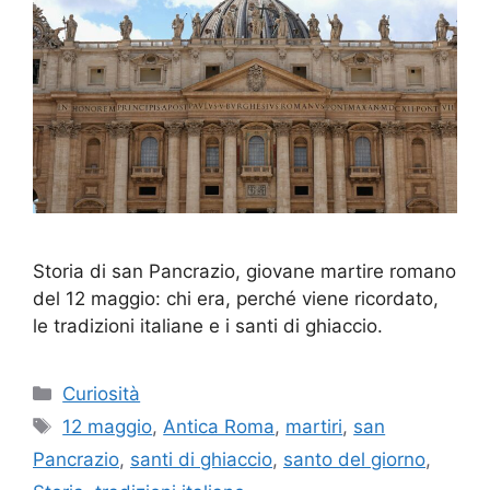
Storia di san Pancrazio, giovane martire romano
del 12 maggio: chi era, perché viene ricordato,
le tradizioni italiane e i santi di ghiaccio.
Categorie
Curiosità
Tag
12 maggio
,
Antica Roma
,
martiri
,
san
Pancrazio
,
santi di ghiaccio
,
santo del giorno
,