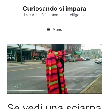
Vai
Curiosando si impara
al
contenuto
La curiosità è sintomo d'intelligenza
Menu
Se vedi una sciarpa