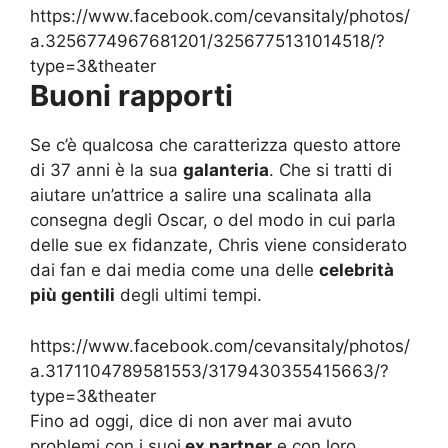
https://www.facebook.com/cevansitaly/photos/
a.3256774967681201/3256775131014518/?
type=3&theater
Buoni rapporti
Se c’è qualcosa che caratterizza questo attore
di 37 anni è la sua
galanteria
. Che si tratti di
aiutare un’attrice a salire una scalinata alla
consegna degli Oscar, o del modo in cui parla
delle sue ex fidanzate, Chris viene considerato
dai fan e dai media come una delle
celebrità
più gentili
degli ultimi tempi.
https://www.facebook.com/cevansitaly/photos/
a.3171104789581553/3179430355415663/?
type=3&theater
Fino ad oggi, dice di non aver mai avuto
problemi con i suoi
ex partner
e con loro