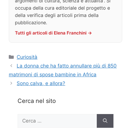
argomenti di cultura, scienza e attualita'. Si
occupa della cura editoriale del progetto e
della verifica degli articoli prima della
pubblicazione.
Tutti gli articoli di Elena Franchini →
Categorie
Curiosità
La donna che ha fatto annullare più di 850
matrimoni di spose bambine in Africa
Sono calva, e allora?
Cerca nel sito
Ricerca
per: