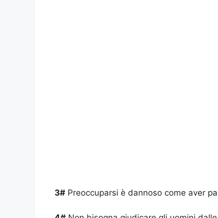
3#
Preoccuparsi è dannoso come aver paura;
4#
Non bisogna giudicare gli uomini dalle