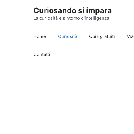
Vai
Curiosando si impara
al
contenuto
La curiosità è sintomo d'intelligenza
Home
Curiosità
Quiz gratuiti
Via
Contatti