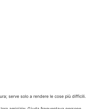
 serve solo a rendere le cose più difficili.
 loro amicizie: Giuda frequentava persone