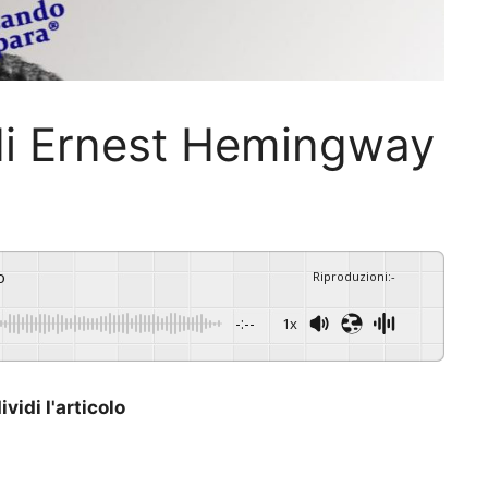
i di Ernest Hemingway
o
Riproduzioni
:
-
-:--
1x
vidi l'articolo