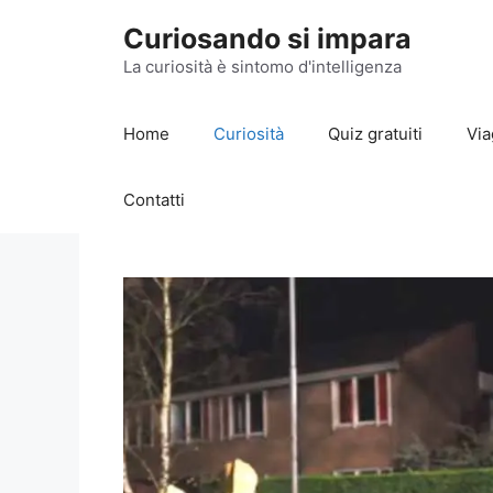
Vai
Curiosando si impara
al
contenuto
La curiosità è sintomo d'intelligenza
Home
Curiosità
Quiz gratuiti
Via
Contatti