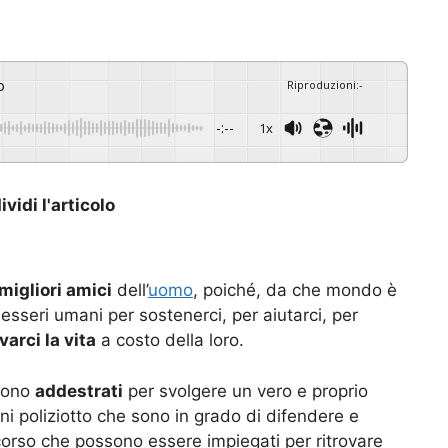
o
Riproduzioni
:
-
-:--
1x
vidi l'articolo
migliori amici
dell’
uomo
, poiché, da che mondo è
esseri umani per sostenerci, per aiutarci, per
varci la vita
a costo della loro.
ngono
addestrati
per svolgere un vero e proprio
ni poliziotto che sono in grado di difendere e
ccorso che possono essere impiegati per ritrovare