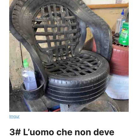
Imgur
3# L’uomo che non deve