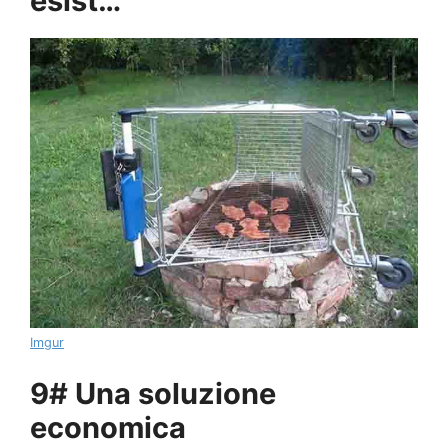
esist…
Imgur
9# Una soluzione
economica