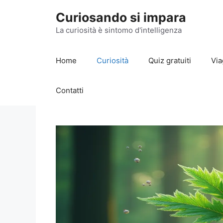
Vai
Curiosando si impara
al
contenuto
La curiosità è sintomo d'intelligenza
Home
Curiosità
Quiz gratuiti
Via
Contatti