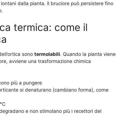
lontani dalla pianta. Il bruciore può persistere fino
o.
ca termica: come il
ca
dell’ortica sono
termolabili
. Quando la pianta viene
apore, avviene una trasformazione chimica
scono più a pungere
o urticante si denaturano (cambiano forma), come
8°C
i degradano e non stimolano più i recettori del