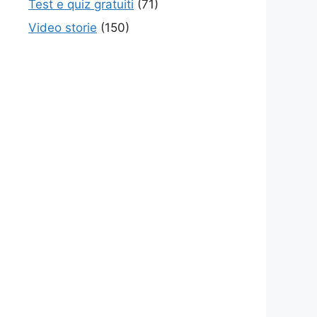
Test e quiz gratuiti
(71)
Video storie
(150)