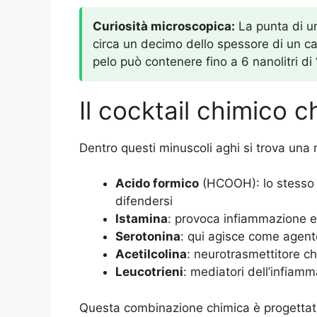
Curiosità microscopica:
La punta di un
circa un decimo dello spessore di un c
pelo può contenere fino a 6 nanolitri di 
Il cocktail chimico c
Dentro questi minuscoli aghi si trova una
Acido formico
(HCOOH): lo stesso 
difendersi
Istamina
: provoca infiammazione e 
Serotonina
: qui agisce come agente
Acetilcolina
: neurotrasmettitore ch
Leucotrieni
: mediatori dell’infiam
Questa combinazione chimica è progettata