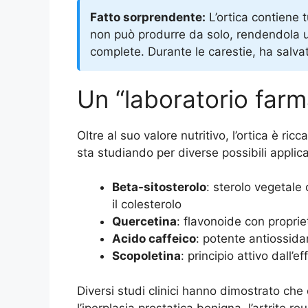
Fatto sorprendente:
L’ortica contiene t
non può produrre da solo, rendendola un
complete. Durante le carestie, ha salva
Un “laboratorio farm
Oltre al suo valore nutritivo, l’ortica è ricc
sta studiando per diverse possibili applic
Beta-sitosterolo
: sterolo vegetale
il colesterolo
Quercetina
: flavonoide con proprie
Acido caffeico
: potente antiossida
Scopoletina
: principio attivo dall
Diversi studi clinici hanno dimostrato che 
l’iperplasia prostatica benigna, l’artrite re