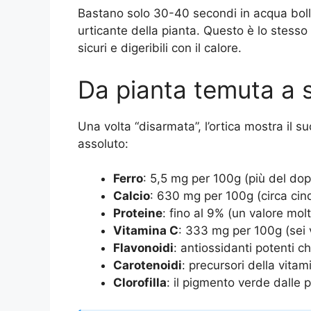
Bastano solo 30-40 secondi in acqua boll
urticante della pianta. Questo è lo stesso 
sicuri e digeribili con il calore.
Da pianta temuta a 
Una volta “disarmata”, l’ortica mostra il su
assoluto:
Ferro
: 5,5 mg per 100g (più del dop
Calcio
: 630 mg per 100g (circa cinq
Proteine
: fino al 9% (un valore mol
Vitamina C
: 333 mg per 100g (sei 
Flavonoidi
: antiossidanti potenti c
Carotenoidi
: precursori della vitam
Clorofilla
: il pigmento verde dalle 