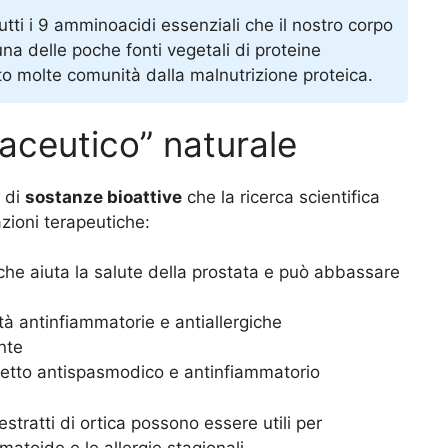
utti i 9 amminoacidi essenziali che il nostro corpo
a delle poche fonti vegetali di proteine
to molte comunità dalla malnutrizione proteica.
aceutico” naturale
a di
sostanze bioattive
che la ricerca scientifica
azioni terapeutiche:
 che aiuta la salute della prostata e può abbassare
tà antinfiammatorie e antiallergiche
nte
’effetto antispasmodico e antinfiammatorio
estratti di ortica possono essere utili per
umatoide e le allergie stagionali.