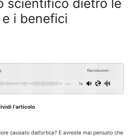
o scientifico dietro le
 e i benefici
o
Riproduzioni
:
-
-:--
1x
vidi l'articolo
ciore causato dall’ortica? E avreste mai pensato che