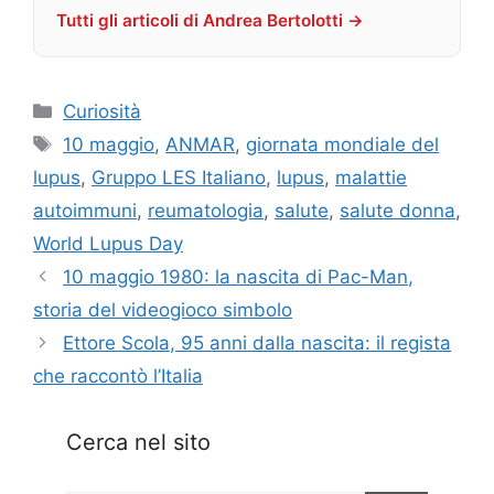
Tutti gli articoli di Andrea Bertolotti →
Categorie
Curiosità
Tag
10 maggio
,
ANMAR
,
giornata mondiale del
lupus
,
Gruppo LES Italiano
,
lupus
,
malattie
autoimmuni
,
reumatologia
,
salute
,
salute donna
,
World Lupus Day
10 maggio 1980: la nascita di Pac-Man,
storia del videogioco simbolo
Ettore Scola, 95 anni dalla nascita: il regista
che raccontò l’Italia
Cerca nel sito