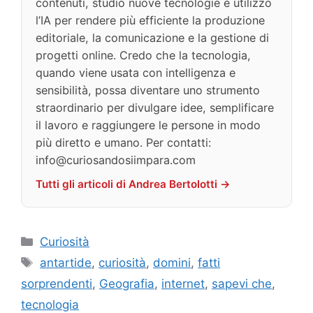
contenuti, studio nuove tecnologie e utilizzo
l’IA per rendere più efficiente la produzione
editoriale, la comunicazione e la gestione di
progetti online. Credo che la tecnologia,
quando viene usata con intelligenza e
sensibilità, possa diventare uno strumento
straordinario per divulgare idee, semplificare
il lavoro e raggiungere le persone in modo
più diretto e umano. Per contatti:
info@curiosandosiimpara.com
Tutti gli articoli di Andrea Bertolotti →
Categorie
Curiosità
Tag
antartide
,
curiosità
,
domini
,
fatti
sorprendenti
,
Geografia
,
internet
,
sapevi che
,
tecnologia