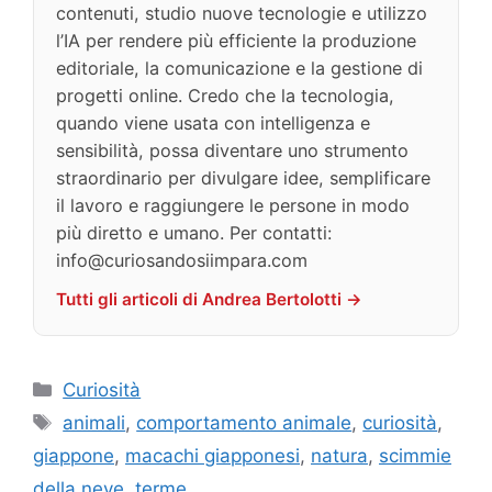
contenuti, studio nuove tecnologie e utilizzo
l’IA per rendere più efficiente la produzione
editoriale, la comunicazione e la gestione di
progetti online. Credo che la tecnologia,
quando viene usata con intelligenza e
sensibilità, possa diventare uno strumento
straordinario per divulgare idee, semplificare
il lavoro e raggiungere le persone in modo
più diretto e umano. Per contatti:
info@curiosandosiimpara.com
Tutti gli articoli di Andrea Bertolotti →
Categorie
Curiosità
Tag
animali
,
comportamento animale
,
curiosità
,
giappone
,
macachi giapponesi
,
natura
,
scimmie
della neve
,
terme