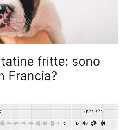
tatine fritte: sono
in Francia?
o
Riproduzioni
:
-
-:--
1x