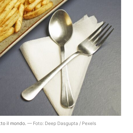
tto il mondo.
— Foto: Deep Dasgupta / Pexels