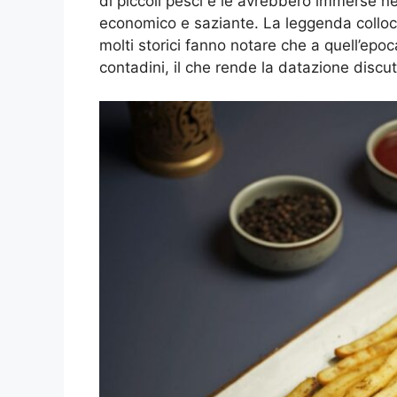
di piccoli pesci e le avrebbero immerse nel
economico e saziante. La leggenda colloca
molti storici fanno notare che a quell’epoca
contadini, il che rende la datazione discuti