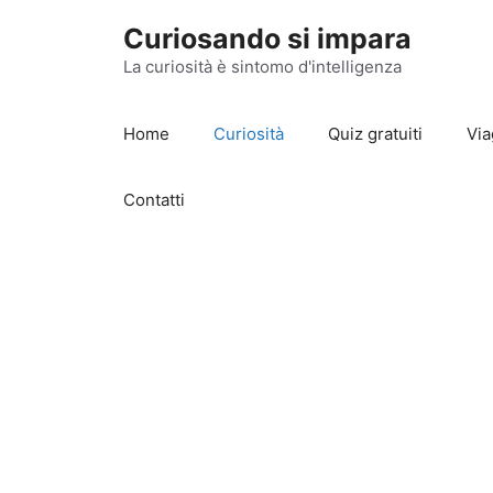
Vai
Curiosando si impara
al
contenuto
La curiosità è sintomo d'intelligenza
Home
Curiosità
Quiz gratuiti
Via
Contatti