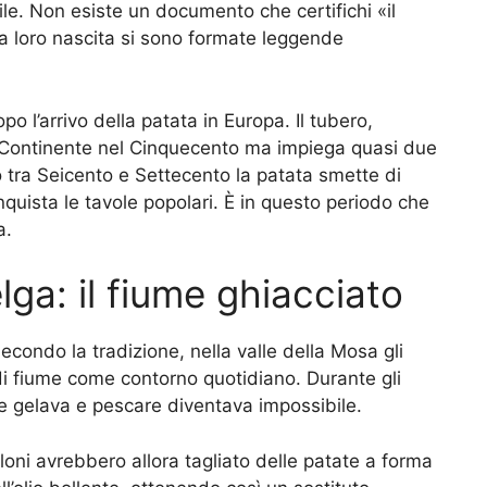
ile. Non esiste un documento che certifichi «il
la loro nascita si sono formate leggende
o l’arrivo della patata in Europa. Il tubero,
o Continente nel Cinquecento ma impiega quasi due
o tra Seicento e Settecento la patata smette di
quista le tavole popolari. È in questo periodo che
a.
lga: il fiume ghiacciato
econdo la tradizione, nella valle della Mosa gli
i di fiume come contorno quotidiano. Durante gli
ume gelava e pescare diventava impossibile.
valloni avrebbero allora tagliato delle patate a forma