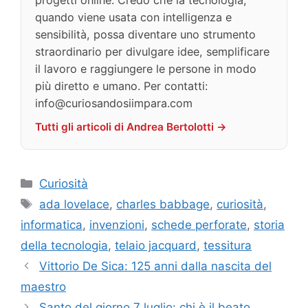
quando viene usata con intelligenza e
sensibilità, possa diventare uno strumento
straordinario per divulgare idee, semplificare
il lavoro e raggiungere le persone in modo
più diretto e umano. Per contatti:
info@curiosandosiimpara.com
Tutti gli articoli di Andrea Bertolotti →
Categorie
Curiosità
Tag
ada lovelace
,
charles babbage
,
curiosità
,
informatica
,
invenzioni
,
schede perforate
,
storia
della tecnologia
,
telaio jacquard
,
tessitura
Vittorio De Sica: 125 anni dalla nascita del
maestro
Santo del giorno 7 luglio: chi è il beato