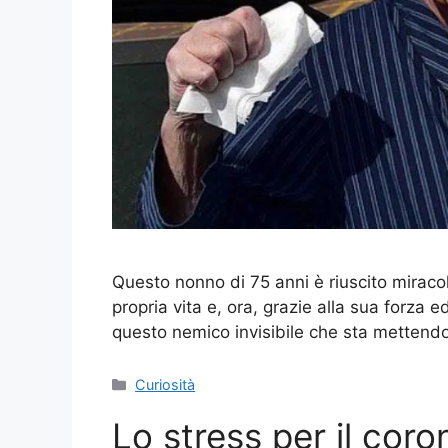
Questo nonno di 75 anni è riuscito miraco
propria vita e, ora, grazie alla sua forza 
questo nemico invisibile che sta mettend
Categorie
Curiosità
Lo stress per il coro