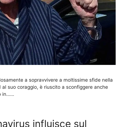
losamente a sopravvivere a moltissime sfide nella
ed al suo coraggio, è riuscito a sconfiggere anche
o in……
navirus influisce sul