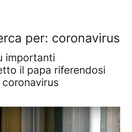
cerca per:
coronavirus
ù importanti
tto il papa riferendosi
l coronavirus