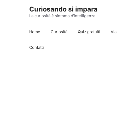
Vai
Curiosando si impara
al
contenuto
La curiosità è sintomo d'intelligenza
Home
Curiosità
Quiz gratuiti
Via
Contatti