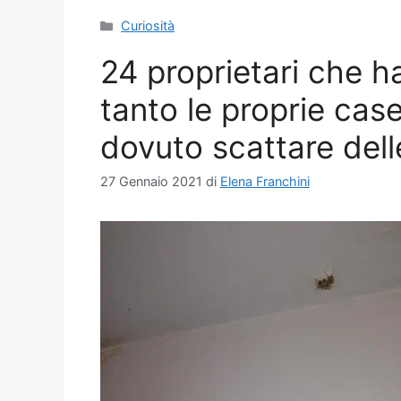
Categorie
Curiosità
24 proprietari che h
tanto le proprie case
dovuto scattare del
27 Gennaio 2021
di
Elena Franchini