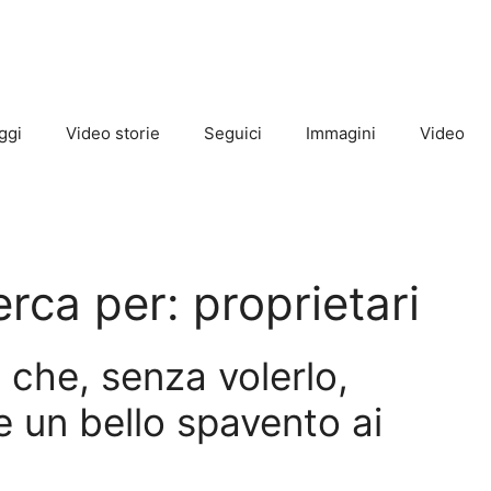
ggi
Video storie
Seguici
Immagini
Video
cerca per:
proprietari
 che, senza volerlo,
 un bello spavento ai