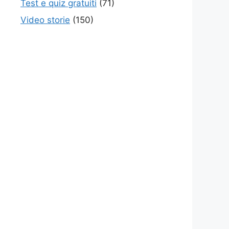
Test e quiz gratuiti
(71)
Video storie
(150)