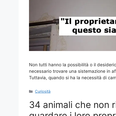
Non tutti hanno la possibilità o il desider
necessario trovare una sistemazione in af
Tuttavia, quando si ha la necessità di c
Categorie
Curiosità
34 animali che non r
guardare i loro prop