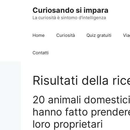
Vai
Curiosando si impara
al
contenuto
La curiosità è sintomo d'intelligenza
Home
Curiosità
Quiz gratuiti
Via
Contatti
Risultati della ri
20 animali domestici
hanno fatto prendere
loro proprietari