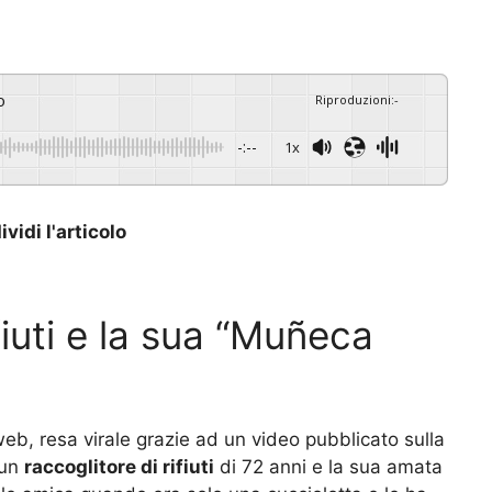
o
Riproduzioni
:
-
-:--
1x
vidi l'articolo
fiuti e la sua “Muñeca
web, resa virale grazie ad un video pubblicato sulla
 un
raccoglitore di rifiuti
di 72 anni e la sua amata