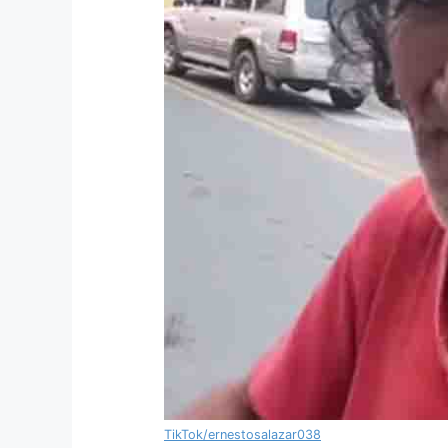
TikTok/ernestosalazar038