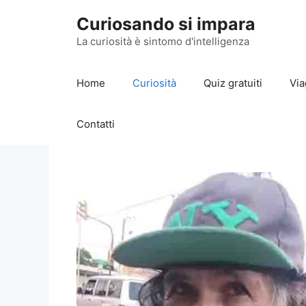
Vai
Curiosando si impara
al
contenuto
La curiosità è sintomo d'intelligenza
Home
Curiosità
Quiz gratuiti
Via
Contatti