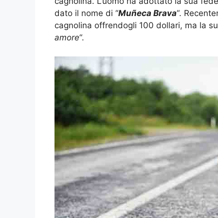
cagnolina. L’uomo ha adottato la sua fede
dato il nome di “
Muñeca Brava
“. Recente
cagnolina offrendogli 100 dollari, ma la su
amore
“.