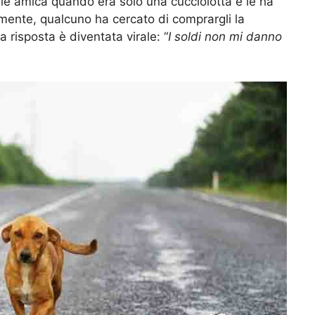
le amica quando era solo una cucciolotta e le ha
mente, qualcuno ha cercato di comprargli la
a risposta è diventata virale: “
I soldi non mi danno