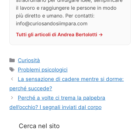
straordinario per divulgare idee, semplificare
il lavoro e raggiungere le persone in modo
più diretto e umano. Per contatti:
info@curiosandosiimpara.com
Tutti gli articoli di Andrea Bertolotti →
Categorie
Curiosità
Tag
Problemi psicologici
La sensazione di cadere mentre si dorme:
perché succede?
Perché a volte ci trema la palpebra
dell’occhio? I segnali inviati dal corpo
Cerca nel sito